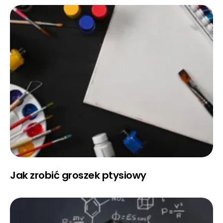
Jak zrobić groszek ptysiowy